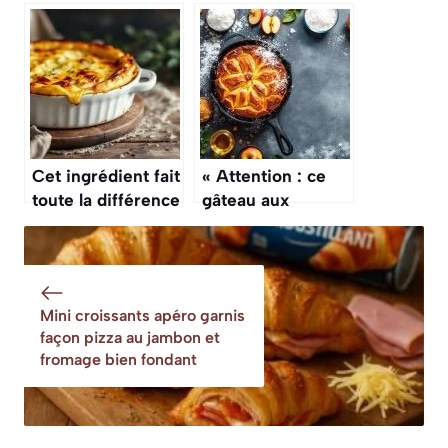
moelleux prêt en
Philippe Etchebest
10 minutes
: praliné maison,
ganache montée,
et croustillant
d’amandes en
robe dorée
Cet ingrédient fait
« Attention : ce
toute la différence
gâteau aux
pour un gratin
pommes à la poêle
dauphinois bien
va remplacer
doré et surtout
votre four et il
moelleux
prêt en 15 minutes
Mini croissants apéro garnis
»
façon pizza au jambon et
fromage bien fondant