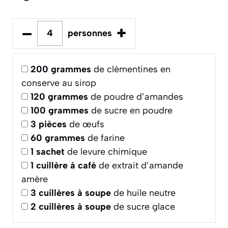
–
+
personnes
200
grammes
de clémentines en
conserve au sirop
120
grammes
de poudre d’amandes
100
grammes
de sucre en poudre
3
pièces
de œufs
60
grammes
de farine
1
sachet
de levure chimique
1
cuillère à café
de extrait d’amande
amère
3
cuillères à soupe
de huile neutre
2
cuillères à soupe
de sucre glace