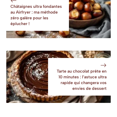
bon
de Noël et la pâte
Châtaignes ultra fondantes
fonctionnement
ne détrempe pas
au Airfryer : ma méthode
des vaisseaux
zéro galère pour les
sanguins
éplucher !
Tarte au chocolat prête en
10 minutes : l’astuce ultra
rapide qui changera vos
envies de dessert