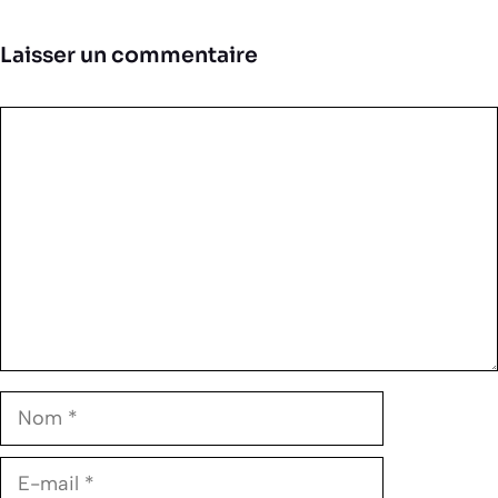
Laisser un commentaire
Commentaire
Nom
E-