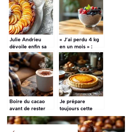
Julie Andrieu
« J’ai perdu 4 kg
dévoile enfin sa
en un mois » :
recette de gâteau
comment ces 7
aux pommes «
astuces aux
gardée secrète
graines de chia
pendant 20 ans »
ont tout changé
Boire du cacao
Je prépare
avant de rester
toujours cette
assis pendant une
tourte un mois à
longue période
l’avance pour être
peut favoriser le
tranquille le jour