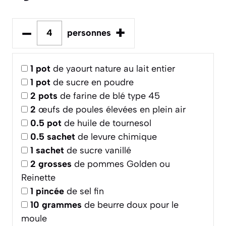
–
+
personnes
1
pot
de yaourt nature au lait entier
1
pot
de sucre en poudre
2
pots
de farine de blé type 45
2
œufs de poules élevées en plein air
0.5
pot
de huile de tournesol
0.5
sachet
de levure chimique
1
sachet
de sucre vanillé
2
grosses
de pommes Golden ou
Reinette
1
pincée
de sel fin
10
grammes
de beurre doux pour le
moule