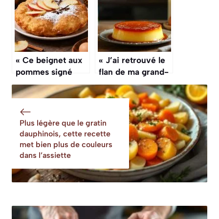
seulement 3
maison
ingrédients
« Ce beignet aux
« J’ai retrouvé le
pommes signé
flan de ma grand-
Bocuse fait
mère avec
l’unanimité :
seulement 3
croustillant et ultra
ingrédients, cette
facile à refaire »
recette qui
Plus légère que le gratin
cartonne ! »
dauphinois, cette recette
met bien plus de couleurs
dans l’assiette