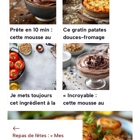
Prête en 10 min :
Ce gratin patates
cette mousse au
douces-fromage
chocolat au cacao
fait un gros carton
fait le buzz
cet automne
Je mets toujours
« Incroyable :
cet ingrédient à la
cette mousse au
place de la viande
chocolat prête en
dans mes tomates
10 min sans œufs
farcies : c’est
ni crème ! »
délicieux, cet
Repas de fêtes : « Mes