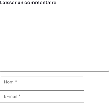
Laisser un commentaire
Commentaire
Nom
E-
mail
Site