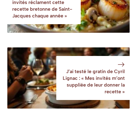
ingrédient pas
invités réclament cette
cher fait un gros
recette bretonne de Saint-
carton en cuisine
Jacques chaque année »
J’ai testé le gratin de Cyril
Lignac : « Mes invités m’ont
suppliée de leur donner la
recette »